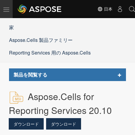
ナ
日本
ビ
ゲ
家
ー
シ
Aspose.Cells 製品ファミリー
ョ
ン
の
Reporting Services 用の Aspose.Cells
切
替
Toggle
製品を閲覧する
navigat
Aspose.Cells for
Reporting Services 20.10
ダウンロード
ダウンロード