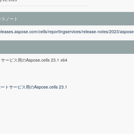
ースノート
releases.aspose.com/cells/reportingservices/release-notes/2023/aspose-
ービス用のAspose.cells 23.1 x64
ートサービス用のAspose.cells 23.1