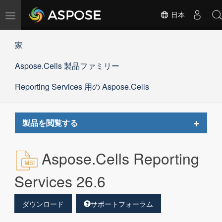
ナ
日本
ビ
ゲ
家
ー
シ
Aspose.Cells 製品ファミリー
ョ
ン
の
Reporting Services 用の Aspose.Cells
切
替
Toggle
製品を閲覧する
navigat
Aspose.Cells Reporting
Services 26.6
ダウンロード
サポートフォーラム