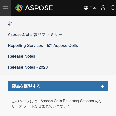
ナ
日本
ビ
ゲ
家
ー
シ
Aspose.Cells 製品ファミリー
ョ
ン
の
Reporting Services 用の Aspose.Cells
切
替
Release Notes
Release Notes - 2023
Toggle
製品を閲覧する
navigat
このページには、Aspose.Cells Reporting Services のリ
リース ノートが含まれています。 '