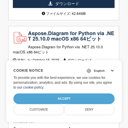
ダウンロード
ファイルサイズ: 42.84MB
Aspose.Diagram for Python via .NE
T 25.10.0 macOS x86 64ビット
Aspose.Diagram for Python via .NET 25.10.0
macOS x86 64ビット
追加した:
October 15, 2025
ダウンロード:
1
COOKIE NOTICE
ダウンロード
To provide you with the best experience, we use cookies for
ファイルサイズ: 47.33MB
personalization, analytics, and ads. By using our site, you agree
to
our cookie policy
.
ACCEPT
Aspose.Diagram for Python via .NE
T 25.9.0 Windows x64
CUSTOMIZE
DENY
Aspose.Diagram for Python via .NET 25.9.0
Windows x64