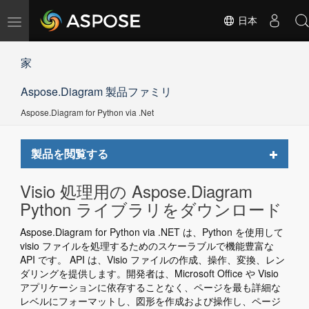
ナ
日本
ビ
ゲ
家
ー
シ
Aspose.Diagram 製品ファミリ
ョ
ン
Aspose.Diagram for Python via .Net
の
切
替
Toggle
製品を閲覧する
navigat
Visio 処理用の Aspose.Diagram
Python ライブラリをダウンロード
Aspose.Diagram for Python via .NET は、Python を使用して
visio ファイルを処理するためのスケーラブルで機能豊富な
API です。 API は、Visio ファイルの作成、操作、変換、レン
ダリングを提供します。開発者は、Microsoft Office や Visio
アプリケーションに依存することなく、ページを最も詳細な
レベルにフォーマットし、図形を作成および操作し、ページ