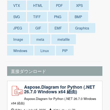
VTX
HTML
PDF
XPS
SVG
TIFF
PNG
BMP
JPEG
GIF
EMF
Graphics
Image
meta
metafile
Windows
Linux
PIP
直接ダウンロード
Aspose.Diagram for Python (.NET
26.7.0 Windows x64 経由)
Aspose.Diagram for Python (.NET 26.7.0 Windows
x64 経由)
追加した:
July 15, 2026
ダウンロード:
70