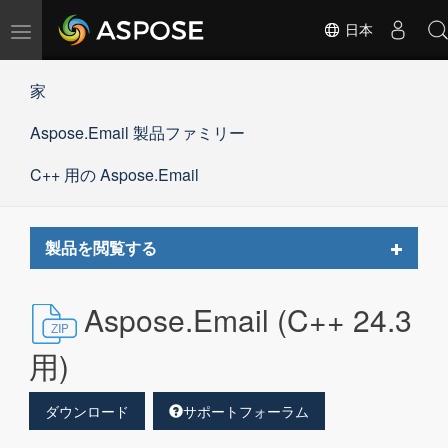
ナ
日本
ビ
ゲ
家
ー
シ
Aspose.Email 製品ファミリー
ョ
ン
の
C++ 用の Aspose.Email
切
替
Toggle
製品を閲覧する
navigat
Aspose.Email (C++ 24.3
用)
ダウンロード
サポートフォーラム