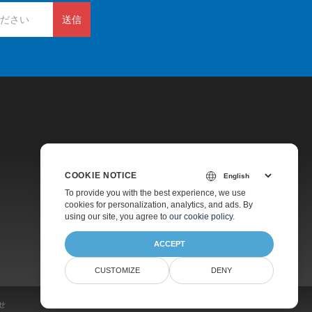
送信
COOKIE NOTICE
価格
To provide you with the best experience, we use
cookies for personalization, analytics, and ads. By
有料サポート
using our site, you agree to
our cookie policy
.
会社情報
ACCEPT
CUSTOMIZE
DENY
せ