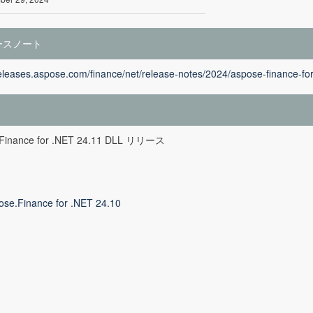
ースノート
releases.aspose.com/finance/net/release-notes/2024/aspose-finance-for
Finance for .NET 24.11 DLL リリース
ose.Finance for .NET 24.10