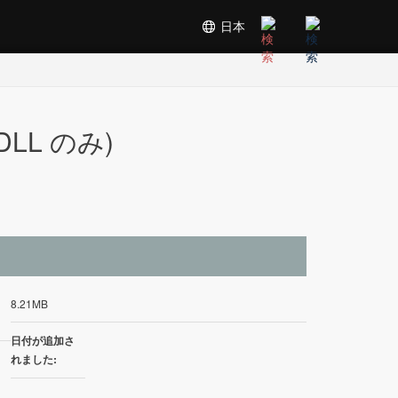
日本
 (DLL のみ)
イ
8.21MB
日付が追加さ
れました: