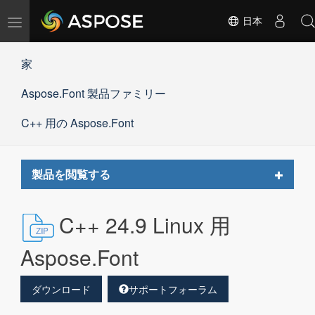
ナ
日本
ビ
ゲ
家
ー
シ
Aspose.Font 製品ファミリー
ョ
ン
の
C++ 用の Aspose.Font
切
替
Toggle
製品を閲覧する
navigat
C++ 24.9 Linux 用
Aspose.Font
ダウンロード
サポートフォーラム