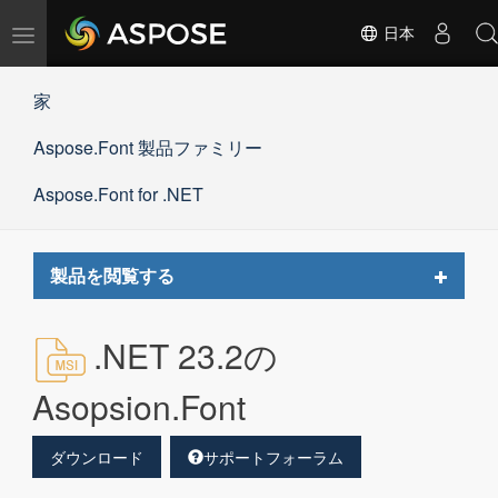
ナ
日本
ビ
ゲ
家
ー
シ
Aspose.Font 製品ファミリー
ョ
ン
の
Aspose.Font for .NET
切
替
Toggle
製品を閲覧する
navigat
.NET 23.2の
Asopsion.Font
ダウンロード
サポートフォーラム