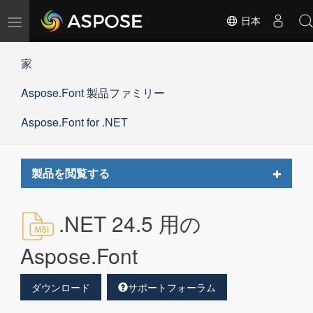
ナ
日本
ビ
ゲ
家
ー
シ
Aspose.Font 製品ファミリー
ョ
ン
の
Aspose.Font for .NET
切
替
Toggle
製品を閲覧する
navigat
.NET 24.5 用の
Aspose.Font
ダウンロード
サポートフォーラム