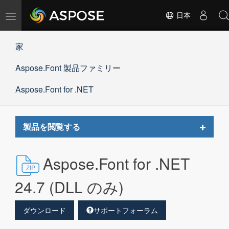
ナ
日本
ビ
ゲ
家
ー
シ
Aspose.Font 製品ファミリー
ョ
ン
の
Aspose.Font for .NET
切
替
Toggle
製品を閲覧する
navigat
Aspose.Font for .NET
24.7 (DLL のみ)
ダウンロード
サポートフォーラム