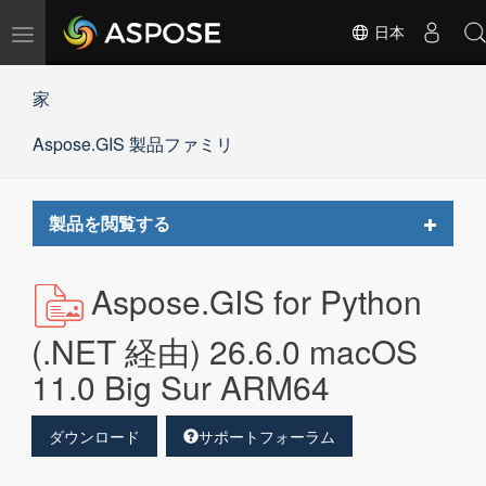
ナ
日本
ビ
ゲ
家
ー
シ
Aspose.GIS 製品ファミリ
ョ
ン
の
切
Toggle
製品を閲覧する
替
navigat
Aspose.GIS for Python
(.NET 経由) 26.6.0 macOS
11.0 Big Sur ARM64
ダウンロード
サポートフォーラム