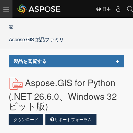
ナ
日本
ビ
ゲ
家
ー
シ
Aspose.GIS 製品ファミリ
ョ
ン
の
切
Toggle
製品を閲覧する
替
navigat
Aspose.GIS for Python
(.NET 26.6.0、Windows 32
ビット版)
ダウンロード
サポートフォーラム