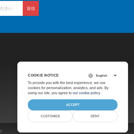
送信
COOKIE NOTICE
価格
To provide you with the best experience, we use
cookies for personalization, analytics, and ads. By
有料サポート
using our site, you agree to
our cookie policy
.
会社情報
ACCEPT
CUSTOMIZE
DENY
せ