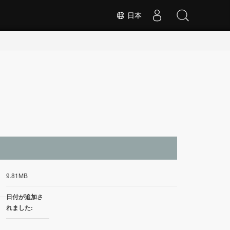
日本
イ
9.81MB
日付が追加さ
れました: