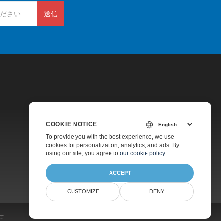
送信
COOKIE NOTICE
価格
To provide you with the best experience, we use
cookies for personalization, analytics, and ads. By
有料サポート
using our site, you agree to
our cookie policy
.
会社情報
ACCEPT
CUSTOMIZE
DENY
せ