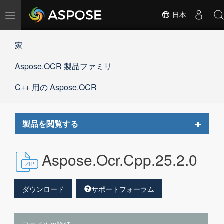
ナ
日本
ビ
ゲ
家
ー
シ
Aspose.OCR 製品ファミリ
ョ
ン
の
C++ 用の Aspose.OCR
切
替
Toggle
製品を閲覧する
navigat
Aspose.Ocr.Cpp.25.2.0
ダウンロード
サポートフォーラム