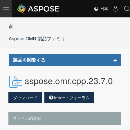
ナ
日本
ビ
ゲ
家
ー
シ
Aspose.OMR 製品ファミリ
ョ
ン
の
切
Toggle
製品を閲覧する
替
navigat
aspose.omr.cpp.23.7.0
ダウンロード
サポートフォーラム
ファイルの詳細