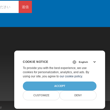
送信
COOKIE NOTICE
価格
To provide you with the best experience, we use
cookies for personalization, analytics, and ads. By
有料サポート
using our site, you agree to
our cookie policy
.
会社情報
ACCEPT
CUSTOMIZE
DENY
せ