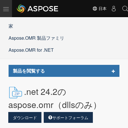
ナ
日本
ビ
ゲ
家
ー
シ
Aspose.OMR 製品ファミリ
ョ
ン
の
Aspose.OMR for .NET
切
替
Toggle
製品を閲覧する
navigat
.net 24.2の
aspose.omr（dllsのみ）
ダウンロード
サポートフォーラム