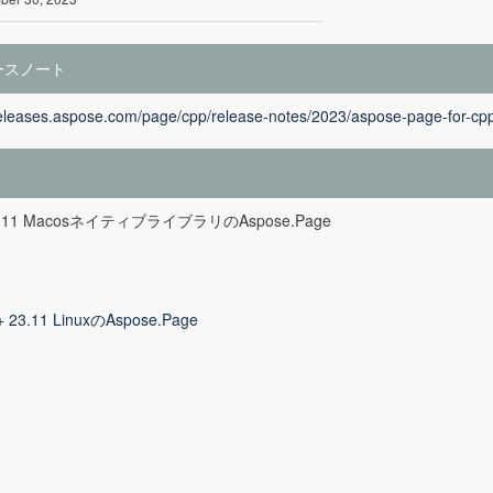
ースノート
releases.aspose.com/page/cpp/release-notes/2023/aspose-page-for-cp
23.11 MacosネイティブライブラリのAspose.Page
+ 23.11 LinuxのAspose.Page