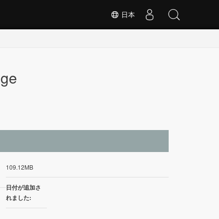
日本
age
イ
109.12MB
日付が追加さ
れました: