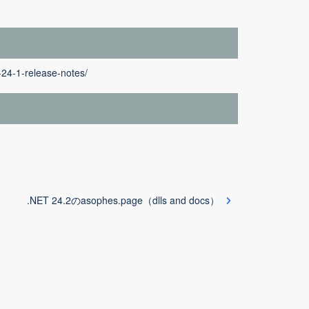
-24-1-release-notes/
。
.NET 24.2のasophes.page（dlls and docs）