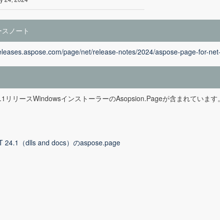
ースノート
releases.aspose.com/page/net/release-notes/2024/aspose-page-for-net
24.1リリースWindowsインストーラーのAsopsion.Pageが含まれています
T 24.1（dlls and docs）のaspose.page