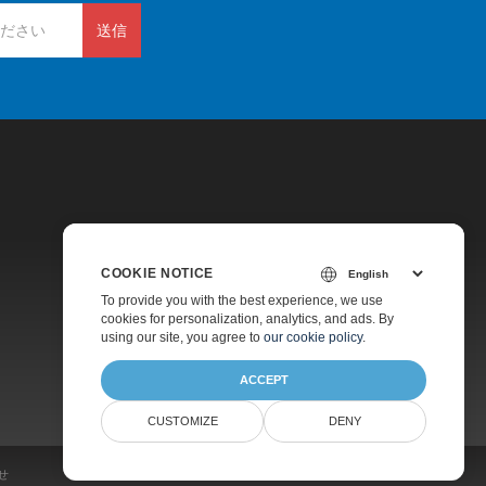
送信
COOKIE NOTICE
価格
To provide you with the best experience, we use
cookies for personalization, analytics, and ads. By
有料サポート
using our site, you agree to
our cookie policy
.
会社情報
ACCEPT
CUSTOMIZE
DENY
せ