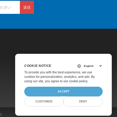
送信
COOKIE NOTICE
価格
To provide you with the best experience, we use
cookies for personalization, analytics, and ads. By
有料サポート
using our site, you agree to
our cookie policy
.
会社情報
ACCEPT
CUSTOMIZE
DENY
せ