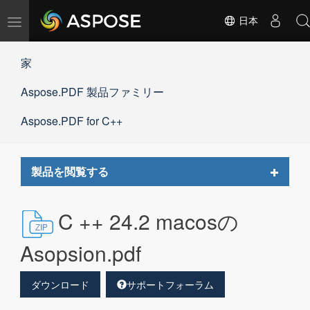
ナ
日本
ビ
ゲ
家
ー
シ
Aspose.PDF 製品ファミリー
ョ
ン
の
Aspose.PDF for C++
切
替
Toggle
製品を閲覧する
navigat
C ++ 24.2 macosの
Asopsion.pdf
ダウンロード
サポートフォーラム