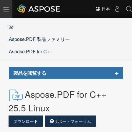
ナ
日本
ビ
ゲ
家
ー
シ
Aspose.PDF 製品ファミリー
ョ
ン
の
Aspose.PDF for C++
切
替
Toggle
製品を閲覧する
navigat
Aspose.PDF for C++
25.5 Linux
ダウンロード
サポートフォーラム