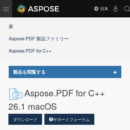
ナ
日本
ビ
ゲ
家
ー
シ
Aspose.PDF 製品ファミリー
ョ
ン
の
Aspose.PDF for C++
切
替
Toggle
製品を閲覧する
navigat
Aspose.PDF for C++
26.1 macOS
ダウンロード
サポートフォーラム