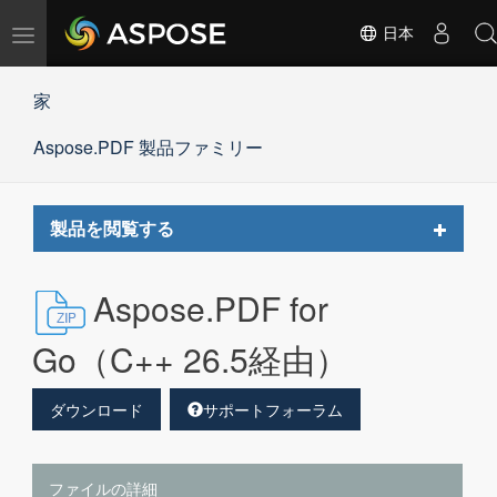
ナ
日本
ビ
ゲ
家
ー
シ
Aspose.PDF 製品ファミリー
ョ
ン
の
切
Toggle
製品を閲覧する
替
navigat
Aspose.PDF for
Go（C++ 26.5経由）
ダウンロード
サポートフォーラム
ファイルの詳細