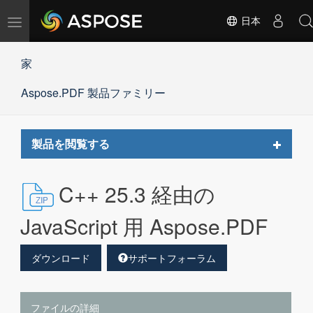
ナ
日本
ビ
ゲ
家
ー
シ
Aspose.PDF 製品ファミリー
ョ
ン
の
切
Toggle
製品を閲覧する
替
navigat
C++ 25.3 経由の
JavaScript 用 Aspose.PDF
ダウンロード
サポートフォーラム
ファイルの詳細