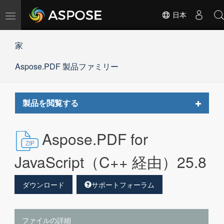
ナ
日本
ビ
ゲ
家
ー
シ
Aspose.PDF 製品ファミリー
ョ
ン
の
切
Toggle
製品を閲覧する
替
navigat
Aspose.PDF for
JavaScript（C++ 経由）25.8
ダウンロード
サポートフォーラム
ファイルの詳細