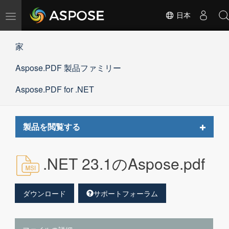
ナ
日本
ビ
ゲ
家
ー
シ
Aspose.PDF 製品ファミリー
ョ
ン
の
Aspose.PDF for .NET
切
替
Toggle
製品を閲覧する
navigat
.NET 23.1のAspose.pdf
ダウンロード
サポートフォーラム