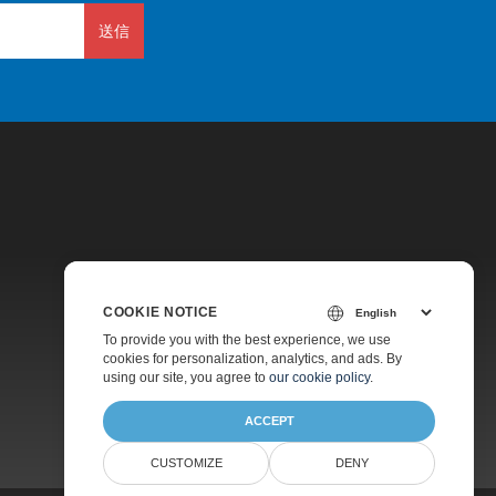
送信
価格
COOKIE NOTICE
無料コンサルティング
To provide you with the best experience, we use
cookies for personalization, analytics, and ads. By
ウェブサイト
using our site, you agree to
our cookie policy
.
ACCEPT
CUSTOMIZE
DENY