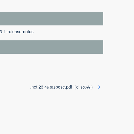
-3-1-release-notes
.net 23.4のaspose.pdf（dllsのみ）