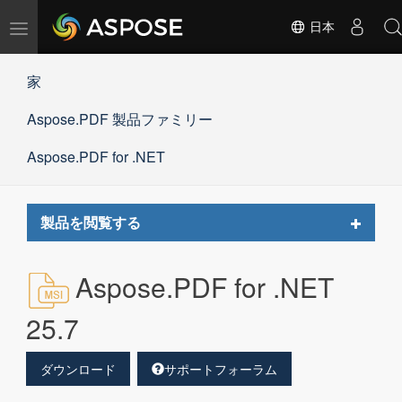
ナ
日本
ビ
ゲ
家
ー
シ
Aspose.PDF 製品ファミリー
ョ
ン
の
Aspose.PDF for .NET
切
替
Toggle
製品を閲覧する
navigat
Aspose.PDF for .NET
25.7
ダウンロード
サポートフォーラム