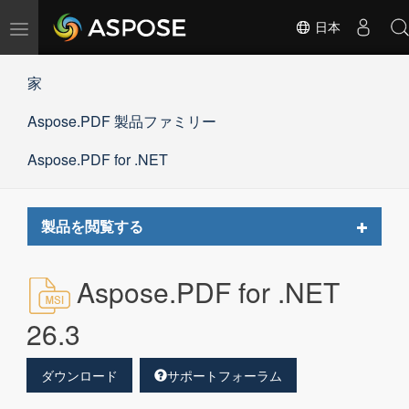
ナ
日本
ビ
ゲ
家
ー
シ
Aspose.PDF 製品ファミリー
ョ
ン
の
Aspose.PDF for .NET
切
替
Toggle
製品を閲覧する
navigat
Aspose.PDF for .NET
26.3
ダウンロード
サポートフォーラム