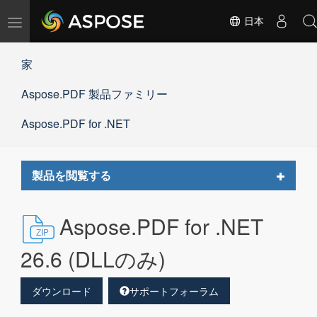
ナ
日本
ビ
ゲ
家
ー
シ
Aspose.PDF 製品ファミリー
ョ
ン
の
Aspose.PDF for .NET
切
替
Toggle
製品を閲覧する
navigat
Aspose.PDF for .NET
26.6 (DLLのみ)
ダウンロード
サポートフォーラム