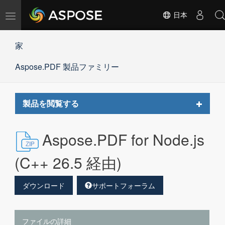
ナ
日本
ビ
ゲ
家
ー
シ
Aspose.PDF 製品ファミリー
ョ
ン
の
切
Toggle
製品を閲覧する
替
navigat
Aspose.PDF for Node.js
(C++ 26.5 経由)
ダウンロード
サポートフォーラム
ファイルの詳細