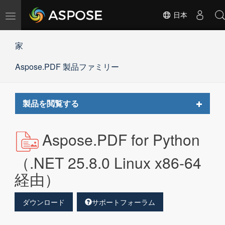
ナ
日本
ビ
ゲ
家
ー
シ
Aspose.PDF 製品ファミリー
ョ
ン
の
切
Toggle
製品を閲覧する
替
navigat
Aspose.PDF for Python
（.NET 25.8.0 Linux x86-64
経由）
ダウンロード
サポートフォーラム