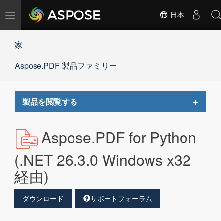
ナ
日本
ビ
ゲ
家
ー
シ
Aspose.PDF 製品ファミリー
ョ
ン
の
切
Toggle
製品を閲覧する
替
navigat
Aspose.PDF for Python
(.NET 26.3.0 Windows x32
経由)
ダウンロード
サポートフォーラム