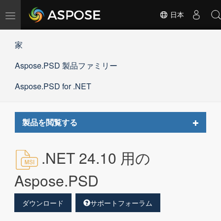
ナ
日本
ビ
ゲ
家
ー
シ
Aspose.PSD 製品ファミリー
ョ
ン
の
Aspose.PSD for .NET
切
替
Toggle
製品を閲覧する
navigat
.NET 24.10 用の
Aspose.PSD
ダウンロード
サポートフォーラム