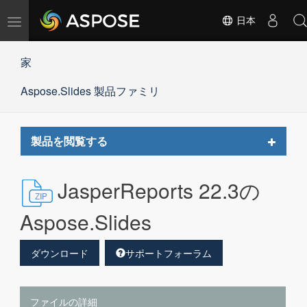
ナ
日本
ビ
ゲ
家
ー
シ
Aspose.Slides 製品ファミリ
ョ
ン
の
切
Toggle
製品を閲覧する
替
navigat
JasperReports 22.3の
Aspose.Slides
ダウンロード
サポートフォーラム
ファイルの詳細