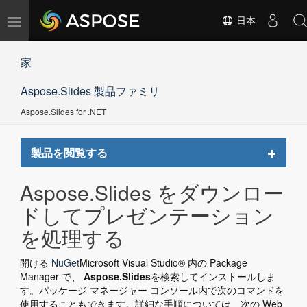
ナ
日本
ビ
ゲ
家
ー
シ
Aspose.Slides 製品ファミリ
ョ
ン
Aspose.Slides for .NET
の
切
替
Toggle
製品を閲覧する
navigat
Aspose.Slides をダウンロー
ドしてプレゼンテーション
を処理する
開ける
NuGet
Microsoft Visual Studio® 内の Package
Manager で、
Aspose.Slides
を検索してインストールしま
す。パッケージ マネージャー コンソール内で次のコマンドを
使用することもできます。詳細な手順については、次の Web