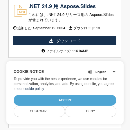
.NET 24.9 用 Aspose.Slides
これには、.NET 24.9 リリース用の Aspose.Slides
が含まれています。
追加した:
September 12, 2024
ダウンロード:
13
ダウンロード
ファイルサイズ: 116.04MB
Aspose.Slides for .NET 24.8 (DLL
COOKIE NOTICE
のみ)
To provide you with the best experience, we use cookies for
personalization, analytics, and ads. By using our site, you agree
これには、.NET 24.8 (DLL のみ) リリースの
to
our cookie policy
.
Aspose.Slides が含まれています。
追加した:
August 02, 2024
ダウンロード:
456
ACCEPT
ダウンロード
CUSTOMIZE
DENY
ファイルサイズ: 179.52MB