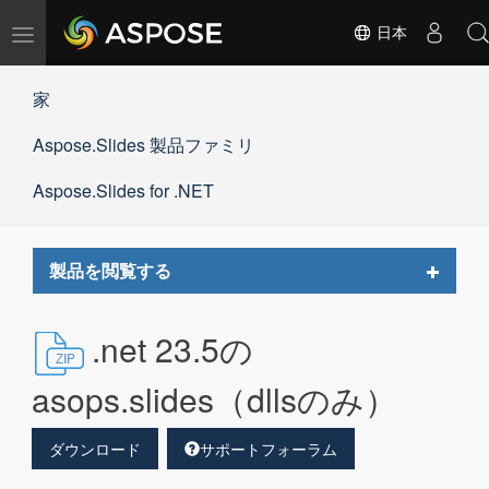
ナ
日本
ビ
ゲ
家
ー
シ
Aspose.Slides 製品ファミリ
ョ
ン
の
Aspose.Slides for .NET
切
替
Toggle
製品を閲覧する
navigat
.net 23.5の
asops.slides（dllsのみ）
ダウンロード
サポートフォーラム