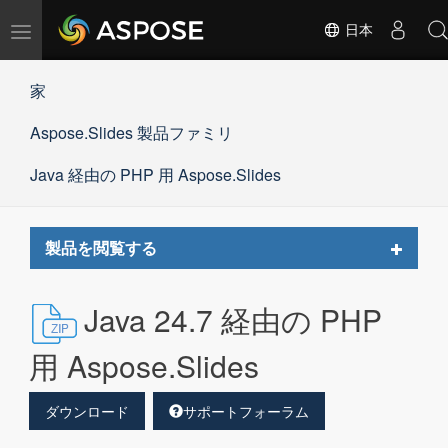
ナ
日本
ビ
ゲ
家
ー
シ
Aspose.Slides 製品ファミリ
ョ
ン
の
Java 経由の PHP 用 Aspose.Slides
切
替
Toggle
製品を閲覧する
navigat
Java 24.7 経由の PHP
用 Aspose.Slides
ダウンロード
サポートフォーラム