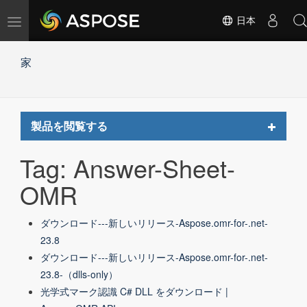
ナ
日本
ビ
ゲ
家
ー
シ
ョ
ン
の
Toggle
製品を閲覧する
切
navigat
替
Tag: Answer-Sheet-
OMR
ダウンロード---新しいリリース-Aspose.omr-for-.net-
23.8
ダウンロード---新しいリリース-Aspose.omr-for-.net-
23.8-（dlls-only）
光学式マーク認識 C# DLL をダウンロード |