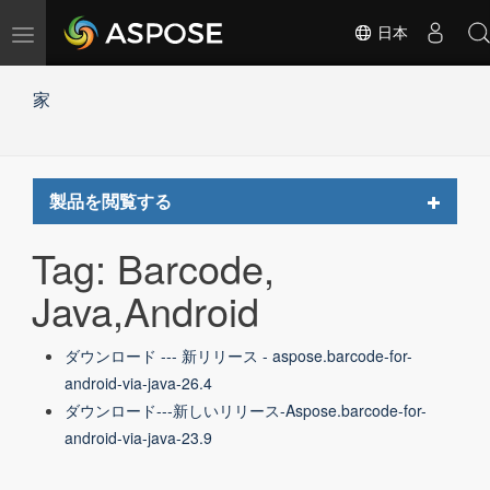
ナ
日本
ビ
ゲ
家
ー
シ
ョ
ン
の
Toggle
製品を閲覧する
切
navigat
替
Tag: Barcode,
Java,Android
ダウンロード --- 新リリース - aspose.barcode-for-
android-via-java-26.4
ダウンロード---新しいリリース-Aspose.barcode-for-
android-via-java-23.9