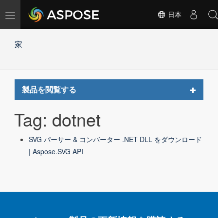
ナ
日本
ビ
ゲ
家
ー
シ
ョ
ン
の
Toggle
製品を閲覧する
切
navigat
替
Tag: dotnet
SVG パーサー & コンバーター .NET DLL をダウンロード
| Aspose.SVG API