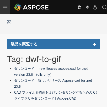
ナ
日本
ビ
ゲ
家
ー
シ
ョ
ン
の
Toggle
製品を閲覧する
切
navigat
替
Tag: dwf-to-gif
ダウンロード--- new lileases-aspose.cad-for-.net-
version-23.8-（dlls-only）
ダウンロード---新しいリリース-Aspose.cad-for-.net-
23.8
CAD ファイルを描画およびレンダリングするための C#
ライブラリをダウンロード | Aspose.CAD