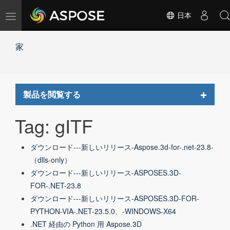
ナ
日本
ビ
ゲ
家
ー
シ
ョ
ン
の
Toggle
製品を閲覧する
切
navigat
替
Tag: gITF
ダウンロード---新しいリリース-Aspose.3d-for-.net-23.8-
（dlls-only）
ダウンロード---新しいリリース-ASPOSES.3D-
FOR-.NET-23.8
ダウンロード---新しいリリース-ASPOSES.3D-FOR-
PYTHON-VIA-.NET-23.5.0、-WINDOWS-X64
.NET 経由の Python 用 Aspose.3D