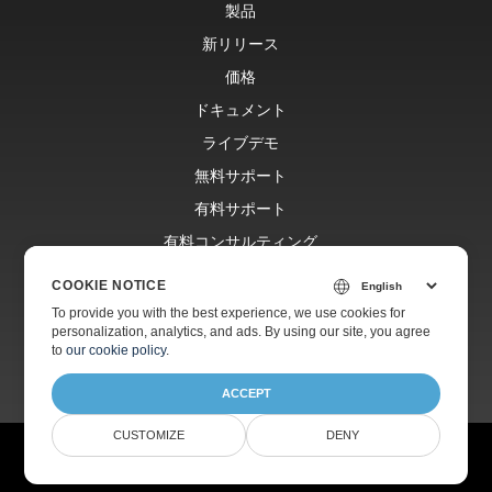
製品
新リリース
価格
ドキュメント
ライブデモ
無料サポート
有料サポート
有料コンサルティング
ブログ
COOKIE NOTICE
ウェブサイト
To provide you with the best experience, we use cookies for
personalization, analytics, and ads. By using our site, you agree
会社情報
to
our cookie policy
.
ACCEPT
CUSTOMIZE
DENY
© Aspose Pty Ltd 2001-2026.
全著作権所有。
プライバシーポリシー
利用規約
お問い合わせ