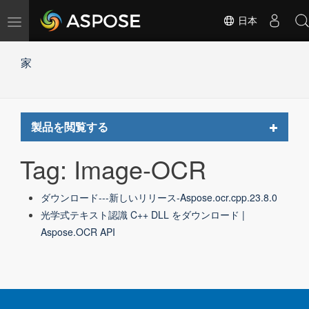
ナ
日本
ビ
ゲ
家
ー
シ
ョ
ン
の
Toggle
製品を閲覧する
切
navigat
替
Tag: Image-OCR
ダウンロード---新しいリリース-Aspose.ocr.cpp.23.8.0
光学式テキスト認識 C++ DLL をダウンロード |
Aspose.OCR API