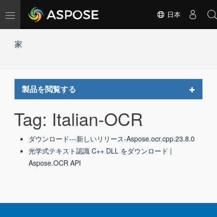
ナ
日本
ビ
ゲ
家
ー
シ
ョ
ン
の
Toggle
製品を閲覧する
切
navigat
替
Tag: Italian-OCR
ダウンロード---新しいリリース-Aspose.ocr.cpp.23.8.0
光学式テキスト認識 C++ DLL をダウンロード |
Aspose.OCR API