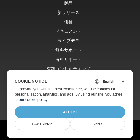
製品
新リリース
価格
ドキュメント
ライブデモ
無料サポート
有料サポート
有料コンサルティング
ブログ
COOKIE NOTICE
ウェブサイト
To provide you with the best experience, we use cookies for
personalization, analytics, and ads. By using our site, you agree
会社情報
to
our cookie policy
.
ACCEPT
CUSTOMIZE
DENY
© Aspose Pty Ltd 2001-2026.
全著作権所有。
プライバシーポリシー
利用規約
お問い合わせ