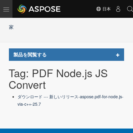
ナ
日本
ビ
ゲ
家
ー
シ
ョ
ン
の
Toggle
製品を閲覧する
切
navigat
替
Tag: PDF Node.js JS
Convert
ダウンロード --- 新しいリリース-aspose.pdf-for-node.js-
via-c++-25.7