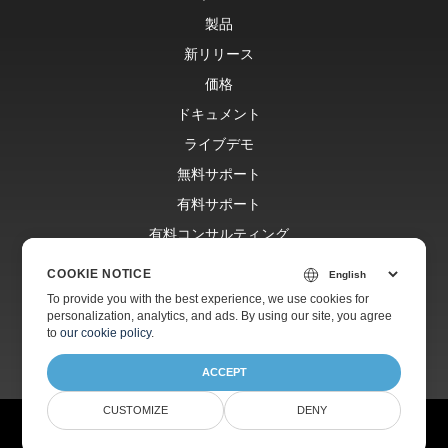
製品
新リリース
価格
ドキュメント
ライブデモ
無料サポート
有料サポート
有料コンサルティング
ブログ
COOKIE NOTICE
ウェブサイト
To provide you with the best experience, we use cookies for
personalization, analytics, and ads. By using our site, you agree
会社情報
to
our cookie policy
.
ACCEPT
CUSTOMIZE
DENY
© Aspose Pty Ltd 2001-2026.
全著作権所有。
プライバシーポリシー
利用規約
お問い合わせ