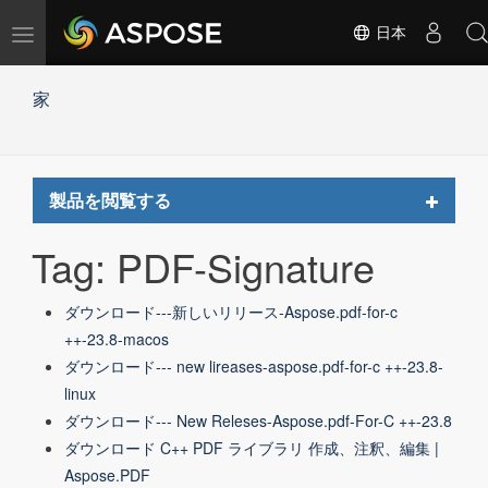
ナ
日本
ビ
ゲ
家
ー
シ
ョ
ン
の
Toggle
製品を閲覧する
切
navigat
替
Tag: PDF-Signature
ダウンロード---新しいリリース-Aspose.pdf-for-c
++-23.8-macos
ダウンロード--- new lireases-aspose.pdf-for-c ++-23.8-
linux
ダウンロード--- New Releses-Aspose.pdf-For-C ++-23.8
ダウンロード C++ PDF ライブラリ 作成、注釈、編集 |
Aspose.PDF